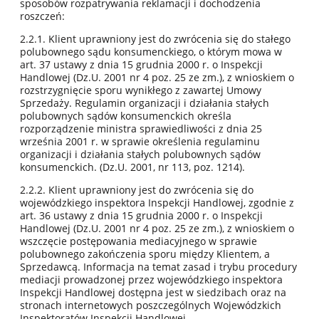
sposobów rozpatrywania reklamacji i dochodzenia
roszczeń:
2.2.1. Klient uprawniony jest do zwrócenia się do stałego
polubownego sądu konsumenckiego, o którym mowa w
art. 37 ustawy z dnia 15 grudnia 2000 r. o Inspekcji
Handlowej (Dz.U. 2001 nr 4 poz. 25 ze zm.), z wnioskiem o
rozstrzygnięcie sporu wynikłego z zawartej Umowy
Sprzedaży. Regulamin organizacji i działania stałych
polubownych sądów konsumenckich określa
rozporządzenie ministra sprawiedliwości z dnia 25
września 2001 r. w sprawie określenia regulaminu
organizacji i działania stałych polubownych sądów
konsumenckich. (Dz.U. 2001, nr 113, poz. 1214).
2.2.2. Klient uprawniony jest do zwrócenia się do
wojewódzkiego inspektora Inspekcji Handlowej, zgodnie z
art. 36 ustawy z dnia 15 grudnia 2000 r. o Inspekcji
Handlowej (Dz.U. 2001 nr 4 poz. 25 ze zm.), z wnioskiem o
wszczęcie postępowania mediacyjnego w sprawie
polubownego zakończenia sporu między Klientem, a
Sprzedawcą. Informacja na temat zasad i trybu procedury
mediacji prowadzonej przez wojewódzkiego inspektora
Inspekcji Handlowej dostępna jest w siedzibach oraz na
stronach internetowych poszczególnych Wojewódzkich
Inspektoratów Inspekcji Handlowej.