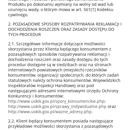
Produktu po dokonaniu wymiany na wolny od wad lub
usunięciu wady, o którym mowa w art. 561[1] Kodeksu
cywilnego.
2. POZASĄDOWE SPOSOBY ROZPATRYWANIA REKLAMACJI I
DOCHODZENIA ROSZCZEŃ ORAZ ZASADY DOSTĘPU DO
TYCH PROCEDUR
2.1. Szczegółowe informacje dotyczące możliwości
skorzystania przez Klienta będącego konsumentem z
pozasądowych sposobów rozpatrywania reklamacji i
dochodzenia roszczeń oraz zasady dostępu do tych
procedur dostępne są w siedzibach oraz na stronach
internetowych powiatowych (miejskich) rzeczników
konsumentów, organizacji społecznych, do których zadań
statutowych należy ochrona konsumentów, Wojewódzkich
Inspektoratów Inspekcji Handlowej oraz pod
następującymi adresami internetowymi Urzędu Ochrony
Konkurencji i Konsumentów:
http://www.uokik.gov.pl/spory_konsumenckie.php;
http://www.uokik.gov.pl/sprawy_indywidualne.php
oraz
http://www.uokik.gov.pl/wazne_adresy.php.
2.2. Klient będący konsumentem posiada następujące
przykładowe możliwości skorzystania z pozasądowych