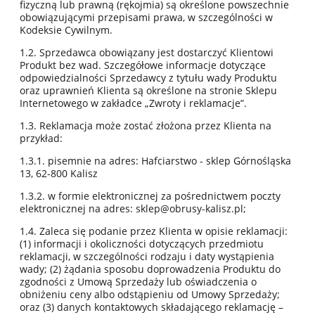
fizyczną lub prawną (rękojmia) są określone powszechnie
obowiązującymi przepisami prawa, w szczególności w
Kodeksie Cywilnym.
1.2. Sprzedawca obowiązany jest dostarczyć Klientowi
Produkt bez wad. Szczegółowe informacje dotyczące
odpowiedzialności Sprzedawcy z tytułu wady Produktu
oraz uprawnień Klienta są określone na stronie Sklepu
Internetowego w zakładce „Zwroty i reklamacje”.
1.3. Reklamacja może zostać złożona przez Klienta na
przykład:
1.3.1. pisemnie na adres: Hafciarstwo - sklep Górnośląska
13, 62-800 Kalisz
1.3.2. w formie elektronicznej za pośrednictwem poczty
elektronicznej na adres: sklep@obrusy-kalisz.pl;
1.4. Zaleca się podanie przez Klienta w opisie reklamacji:
(1) informacji i okoliczności dotyczących przedmiotu
reklamacji, w szczególności rodzaju i daty wystąpienia
wady; (2) żądania sposobu doprowadzenia Produktu do
zgodności z Umową Sprzedaży lub oświadczenia o
obniżeniu ceny albo odstąpieniu od Umowy Sprzedaży;
oraz (3) danych kontaktowych składającego reklamację –