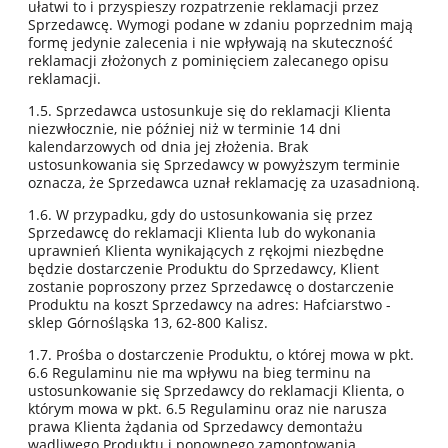
ułatwi to i przyspieszy rozpatrzenie reklamacji przez
Sprzedawcę. Wymogi podane w zdaniu poprzednim mają
formę jedynie zalecenia i nie wpływają na skuteczność
reklamacji złożonych z pominięciem zalecanego opisu
reklamacji.
1.5. Sprzedawca ustosunkuje się do reklamacji Klienta
niezwłocznie, nie później niż w terminie 14 dni
kalendarzowych od dnia jej złożenia. Brak
ustosunkowania się Sprzedawcy w powyższym terminie
oznacza, że Sprzedawca uznał reklamację za uzasadnioną.
1.6. W przypadku, gdy do ustosunkowania się przez
Sprzedawcę do reklamacji Klienta lub do wykonania
uprawnień Klienta wynikających z rękojmi niezbędne
będzie dostarczenie Produktu do Sprzedawcy, Klient
zostanie poproszony przez Sprzedawcę o dostarczenie
Produktu na koszt Sprzedawcy na adres: Hafciarstwo -
sklep Górnośląska 13, 62-800 Kalisz.
1.7. Prośba o dostarczenie Produktu, o której mowa w pkt.
6.6 Regulaminu nie ma wpływu na bieg terminu na
ustosunkowanie się Sprzedawcy do reklamacji Klienta, o
którym mowa w pkt. 6.5 Regulaminu oraz nie narusza
prawa Klienta żądania od Sprzedawcy demontażu
wadliwego Produktu i ponownego zamontowania