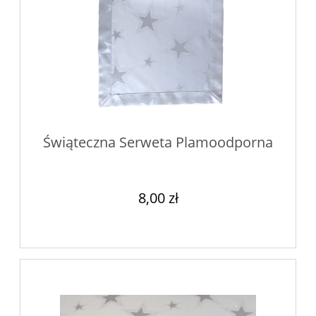
Świąteczna Serweta Plamoodporna
8,00 zł