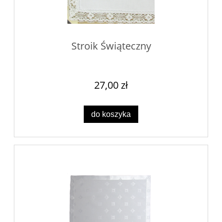
Stroik Świąteczny
27,00 zł
do koszyka