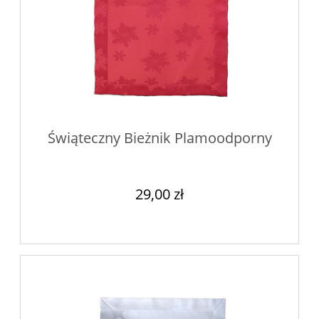
Świąteczny Bieżnik Plamoodporny
29,00 zł