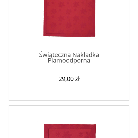
Świąteczna Nakładka
Plamoodporna
29,00 zł