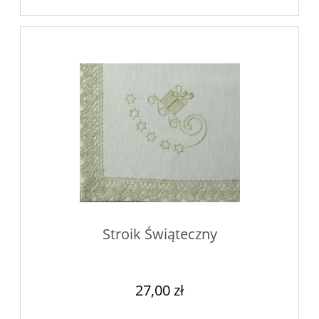
Stroik Świąteczny
27,00 zł