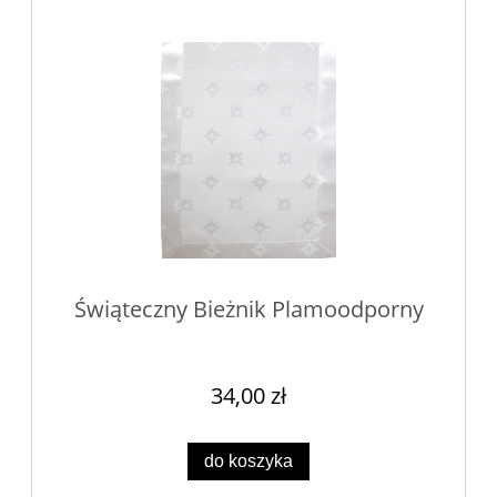
Świąteczny Bieżnik Plamoodporny
34,00 zł
do koszyka