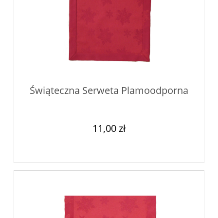
Świąteczna Serweta Plamoodporna
11,00 zł